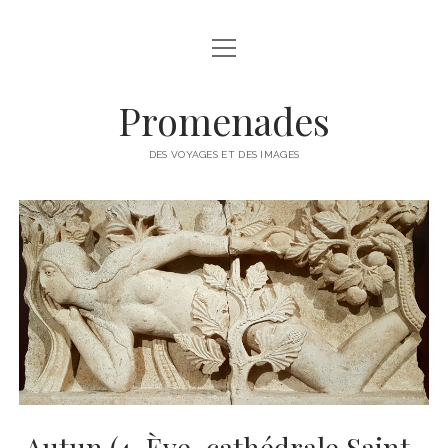
ouvrir
A PROPOS
menu
ALDOR (LE BLOG)
Promenades
IMPROVISATIONS
DES VOYAGES ET DES IMAGES
IMAGES
LIGNES
QUI SUIS-JE ?
Autun (4. Ève, cathédrale Saint-