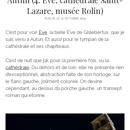
Lazare, musée Rolin)
PUBLIÉ LE 21 OCTOBRE 2019
C’est pour voir
Ève
, la belle Ève de Gislebertus, que je
suis venu à Autun. Et aussi pour le tympan de la
cathédrale et ses chapiteaux.
C’est de nuit que j’ai, pour la première fois, vu la
cathédrale
. Du dehors et de loin, elle ne présente rien
d’exceptionnel, abstraction faite de son horloge, sur
le flanc gauche, joliment colorée. On devine
cependant, au dessus du porche gauche, un transept
roman qui étonne.