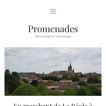
ouvrir
A PROPOS
menu
ALDOR (LE BLOG)
Promenades
IMPROVISATIONS
DES VOYAGES ET DES IMAGES
IMAGES
LIGNES
QUI SUIS-JE ?
En marchant de La Réole à