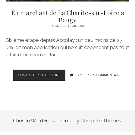
En marchant de La Charité-sur-Loire à
Baugy
PUBLIÉ LE 3 JUIN 2021
Sixième étape depuis Accolay : un peu moins de 27
km, dit mon application qui ne suit cependant pas tout
à fait mon chemin. J’ai…
EN
CONTINUER LA LECTURE
LAISSER UN COMMENTAIRE
MARCHANT
DE
LA
CHARITÉ-
SUR-
LOIRE
À
Chosen WordPress Theme
by Compete Themes.
BAUGY