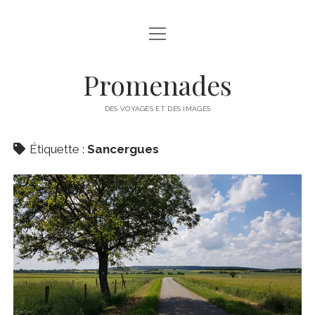
ouvrir
A PROPOS
menu
ALDOR (LE BLOG)
Promenades
IMPROVISATIONS
DES VOYAGES ET DES IMAGES
IMAGES
Étiquette :
Sancergues
LIGNES
QUI SUIS-JE ?