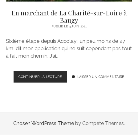
En marchant de La Charité-sur-Loire à
Baugy
PUBLIÉ LE 3 JUIN 2021
Sixième étape depuis Accolay : un peu moins de 27
km, dit mon application qui ne suit cependant pas tout
à fait mon chemin. J’ai…
EN
CONTINUER LA LECTURE
LAISSER UN COMMENTAIRE
MARCHANT
DE
LA
CHARITÉ-
SUR-
LOIRE
À
Chosen WordPress Theme
by Compete Themes.
BAUGY