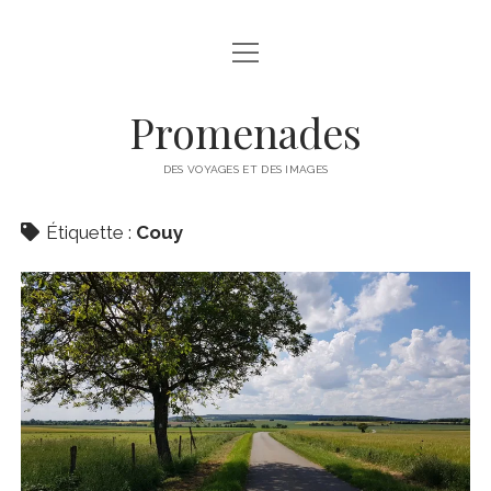
ouvrir
A PROPOS
menu
ALDOR (LE BLOG)
Promenades
IMPROVISATIONS
DES VOYAGES ET DES IMAGES
IMAGES
Étiquette :
Couy
LIGNES
QUI SUIS-JE ?